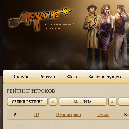
О клубе
Рейтинг
Фото
Заказ ведущего
РЕЙТИНГ ИГРОКОВ
Май 2025
№
ID
Имя игрока
Очки
К